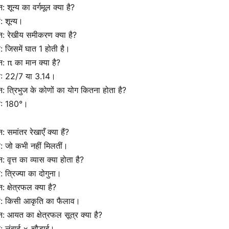
्न: शून्य का वर्गमूल क्या है?
र: शून्य।
्न: रेखीय समीकरण क्या है?
र: जिसमें घात 1 होती है।
्न: π का मान क्या है?
तर: 22/7 या 3.14।
्न: त्रिभुज के कोणों का योग कितना होता है?
तर: 180°।
न: समांतर रेखाएँ क्या हैं?
र: जो कभी नहीं मिलतीं।
्न: वृत्त का व्यास क्या होता है?
र: त्रिज्या का दोगुना।
्न: क्षेत्रफल क्या है?
तर: किसी आकृति का फैलाव।
्न: आयत का क्षेत्रफल सूत्र क्या है?
र: लंबाई × चौड़ाई।