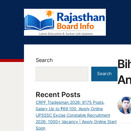
Bi
Search
Search
An
Recent Posts
CRPF Tradesman 2026: 9175 Posts,
Salary Up to ₹69,100, Apply Online
UPSSSC Excise Constable Recruitment
2026: 1000+ Vacancy | Apply Online Start
Soon