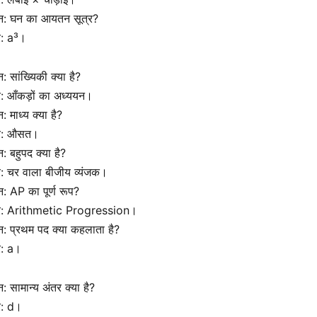
श्न: घन का आयतन सूत्र?
र: a³।
्न: सांख्यिकी क्या है?
र: आँकड़ों का अध्ययन।
न: माध्य क्या है?
तर: औसत।
्न: बहुपद क्या है?
र: चर वाला बीजीय व्यंजक।
्न: AP का पूर्ण रूप?
तर: Arithmetic Progression।
्न: प्रथम पद क्या कहलाता है?
र: a।
्न: सामान्य अंतर क्या है?
र: d।