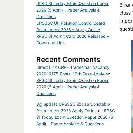
RPSC SI Today Exam Question Paper
Bihar 
2026 (5 April) – Paper Analysis &
class 
Questions
import
UPSSSC UP Pollution Control Board
questio
Recruitment 2026 – Apply Online
RPSC SI Admit Card 2026 Released –
Download Link
Recent Comments
Direct Link CRPF Tradesman Vacancy
2026: 9175 Posts, 10th Pass Apply
on
RPSC SI Today Exam Question Paper
2026 (5 April) – Paper Analysis &
Questions
Big update UPSSSC Excise Constable
Recruitment 2026 Apply Online
on
RPSC
SI Today Exam Question Paper 2026 (5
April) – Paper Analysis & Questions