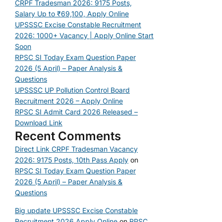
CRPF Tradesman 2026: 9175 Posts,
Salary Up to ₹69,100, Apply Online
UPSSSC Excise Constable Recruitment
2026: 1000+ Vacancy | Apply Online Start
Soon
RPSC SI Today Exam Question Paper
2026 (5 April) – Paper Analysis &
Questions
UPSSSC UP Pollution Control Board
Recruitment 2026 – Apply Online
RPSC SI Admit Card 2026 Released –
Download Link
Recent Comments
Direct Link CRPF Tradesman Vacancy
2026: 9175 Posts, 10th Pass Apply
on
RPSC SI Today Exam Question Paper
2026 (5 April) – Paper Analysis &
Questions
Big update UPSSSC Excise Constable
Recruitment 2026 Apply Online
on
RPSC