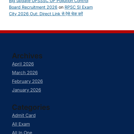
Big update UPSSSC UP Pollution Control
Board Recruitment 2026
on
RPSC SI Exam
City 2026 Out: Direct Link से ऐसे चेक करें
Archives
April 2026
March 2026
February 2026
January 2026
Categories
Admit Card
All Exam
All In One