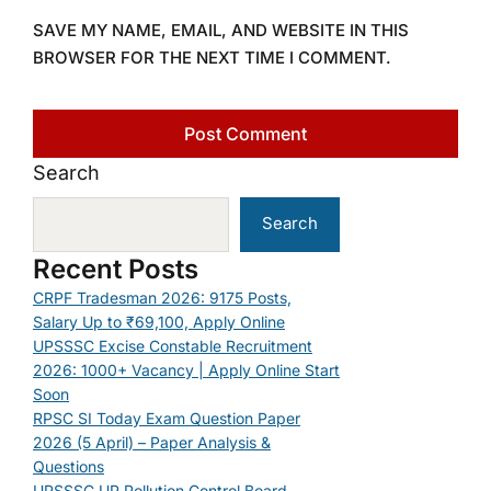
SAVE MY NAME, EMAIL, AND WEBSITE IN THIS
BROWSER FOR THE NEXT TIME I COMMENT.
Search
Search
Recent Posts
CRPF Tradesman 2026: 9175 Posts,
Salary Up to ₹69,100, Apply Online
UPSSSC Excise Constable Recruitment
2026: 1000+ Vacancy | Apply Online Start
Soon
RPSC SI Today Exam Question Paper
2026 (5 April) – Paper Analysis &
Questions
UPSSSC UP Pollution Control Board