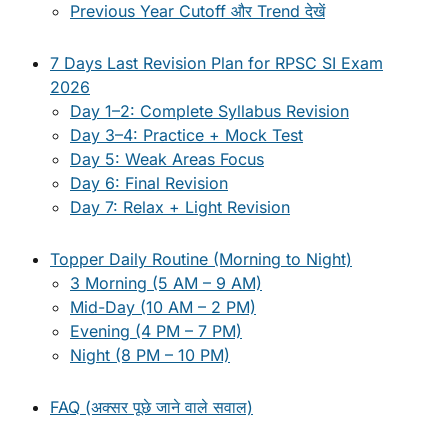
Previous Year Cutoff और Trend देखें
7 Days Last Revision Plan for RPSC SI Exam
2026
Day 1–2: Complete Syllabus Revision
Day 3–4: Practice + Mock Test
Day 5: Weak Areas Focus
Day 6: Final Revision
Day 7: Relax + Light Revision
Topper Daily Routine (Morning to Night)
3 Morning (5 AM – 9 AM)
Mid-Day (10 AM – 2 PM)
Evening (4 PM – 7 PM)
Night (8 PM – 10 PM)
FAQ (अक्सर पूछे जाने वाले सवाल)