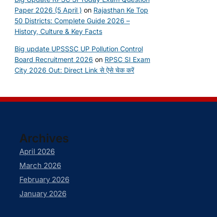
Paper 2026 (5 April )
on
Rajasthan Ke Top
50 Districts: Complete Guide 2026 –
History, Culture & Key Facts
Big update UPSSSC UP Pollution Control
Board Recruitment 2026
on
RPSC SI Exam
City 2026 Out: Direct Link से ऐसे चेक करें
Archives
April 2026
March 2026
February 2026
January 2026