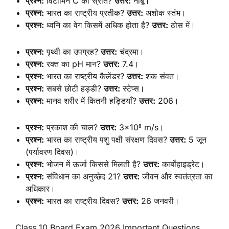
प्रश्न:
विटामिन C का स्रोत?
उत्तर:
नींबू।
प्रश्न:
भारत का राष्ट्रीय प्रतीक?
उत्तर:
अशोक स्तंभ।
प्रश्न:
ध्वनि का वेग किसमें अधिक होता है?
उत्तर:
ठोस में।
प्रश्न:
पृथ्वी का उपग्रह?
उत्तर:
चंद्रमा।
प्रश्न:
रक्त का pH मान?
उत्तर:
7.4।
प्रश्न:
भारत का राष्ट्रीय कैलेंडर?
उत्तर:
शक संवत।
प्रश्न:
सबसे छोटी हड्डी?
उत्तर:
स्टेप्स।
प्रश्न:
मानव शरीर में कितनी हड्डियाँ?
उत्तर:
206।
प्रश्न:
प्रकाश की चाल?
उत्तर:
3×10⁸ m/s।
प्रश्न:
भारत का राष्ट्रीय पशु पक्षी संरक्षण दिवस?
उत्तर:
5 जून
(पर्यावरण दिवस)।
प्रश्न:
भोजन में ऊर्जा किससे मिलती है?
उत्तर:
कार्बोहाइड्रेट।
प्रश्न:
संविधान का अनुच्छेद 21?
उत्तर:
जीवन और स्वतंत्रता का
अधिकार।
प्रश्न:
भारत का राष्ट्रीय दिवस?
उत्तर:
26 जनवरी।
Class 10 Board Exam 2026 Important Questions