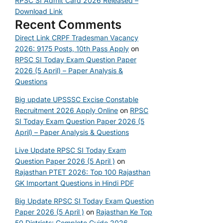
RPSC SI Admit Card 2026 Released –
Download Link
Recent Comments
Direct Link CRPF Tradesman Vacancy
2026: 9175 Posts, 10th Pass Apply
on
RPSC SI Today Exam Question Paper
2026 (5 April) – Paper Analysis &
Questions
Big update UPSSSC Excise Constable
Recruitment 2026 Apply Online
on
RPSC
SI Today Exam Question Paper 2026 (5
April) – Paper Analysis & Questions
Live Update RPSC SI Today Exam
Question Paper 2026 (5 April )
on
Rajasthan PTET 2026: Top 100 Rajasthan
GK Important Questions in Hindi PDF
Big Update RPSC SI Today Exam Question
Paper 2026 (5 April )
on
Rajasthan Ke Top
50 Districts: Complete Guide 2026 –