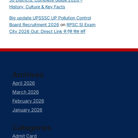
History, Culture & Key Facts
Big update UPSSSC UP Pollution Control
Board Recruitment 2026
on
RPSC SI Exam
City 2026 Out: Direct Link से ऐसे चेक करें
Archives
April 2026
March 2026
February 2026
January 2026
Categories
Admit Card