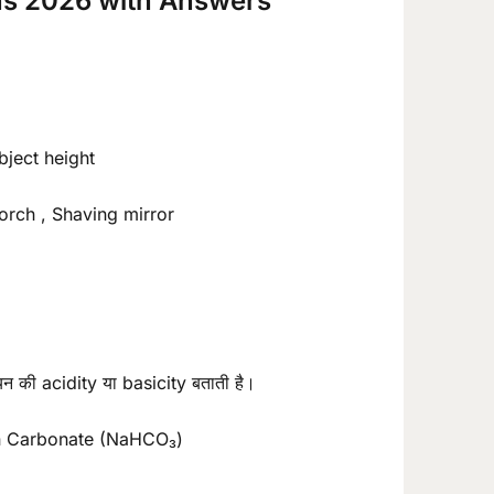
ns 2026 with Answers
bject height
Torch , Shaving mirror
न की acidity या basicity बताती है।
en Carbonate (NaHCO₃)