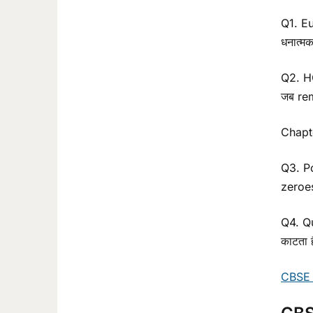
Q1. Eu
धनात्मक
Q2. HC
जब rem
Chapt
Q3. Po
zeroes
Q4. Qu
काटता ह
CBSE 