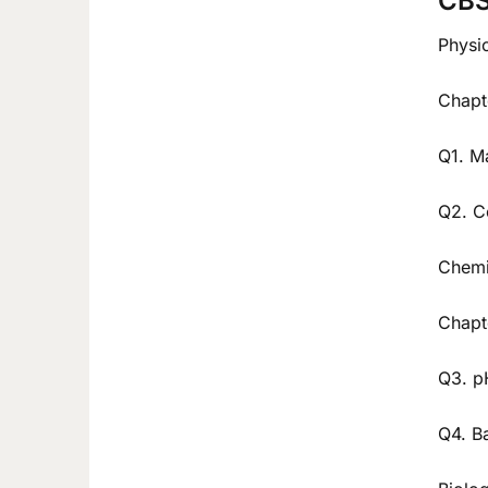
CBS
Physi
Chapte
Q1. Ma
Q2. Co
Chemi
Chapt
Q3. pH
Q4. B