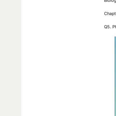
Biolo
Chapt
Q5. Pho