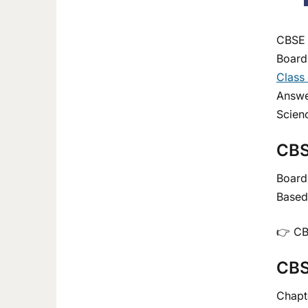
CBSE Cl
Board 
Class
Answer
Scienc
CBS
Board
Based 
👉 CB
CBS
Chapt