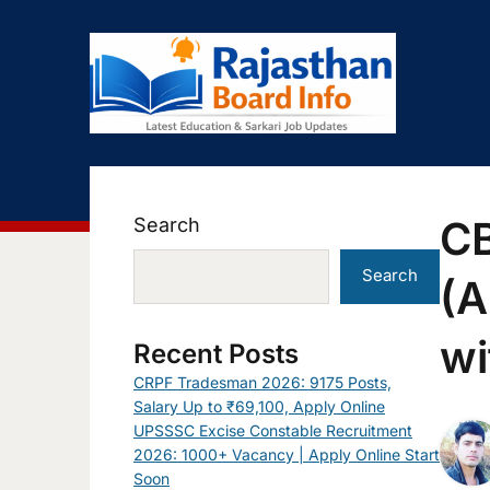
CB
Search
Search
(A
wi
Recent Posts
CRPF Tradesman 2026: 9175 Posts,
Salary Up to ₹69,100, Apply Online
UPSSSC Excise Constable Recruitment
2026: 1000+ Vacancy | Apply Online Start
Soon