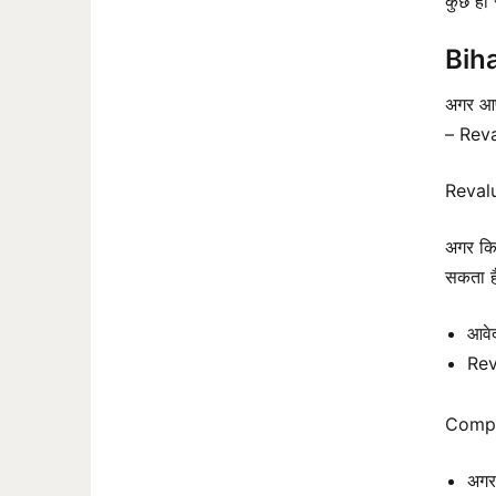
कुछ ही 
Bih
अगर आप 
– Rev
Reval
अगर कि
सकता ह
आवे
Reva
Comp
अगर