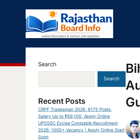
Bi
Search
Search
Au
Gu
Recent Posts
CRPF Tradesman 2026: 9175 Posts,
Salary Up to ₹69,100, Apply Online
UPSSSC Excise Constable Recruitment
2026: 1000+ Vacancy | Apply Online Start
Soon