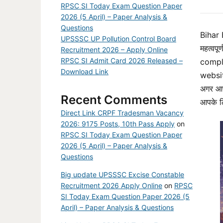
RPSC SI Today Exam Question Paper
2026 (5 April) – Paper Analysis &
Questions
Bihar 
UPSSSC UP Pollution Control Board
महत्वप
Recruitment 2026 – Apply Online
RPSC SI Admit Card 2026 Released –
comple
Download Link
websit
अगर आप
Recent Comments
आपके ल
Direct Link CRPF Tradesman Vacancy
2026: 9175 Posts, 10th Pass Apply
on
RPSC SI Today Exam Question Paper
2026 (5 April) – Paper Analysis &
Questions
Big update UPSSSC Excise Constable
Recruitment 2026 Apply Online
on
RPSC
SI Today Exam Question Paper 2026 (5
April) – Paper Analysis & Questions