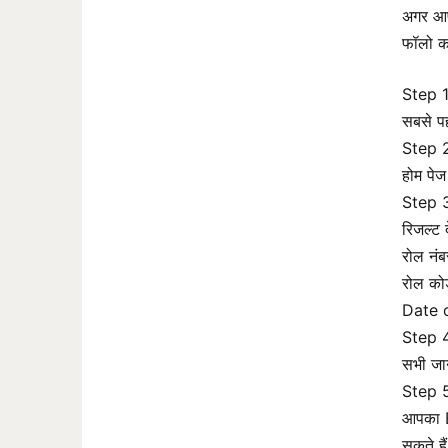
अगर आप
फॉलो कर
Step 1
सबसे प
Step 2:
होम पे
Step 3
रिजल्ट 
रोल नंब
रोल को
Date 
Step 4
सभी जा
Step 5:
आपका B
सकते है