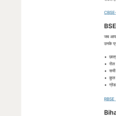
CBSE
BSE
जब आपक
उनके प्
छात्
रोल
सभी 
कुल 
ग्रे
RBSE
Biha