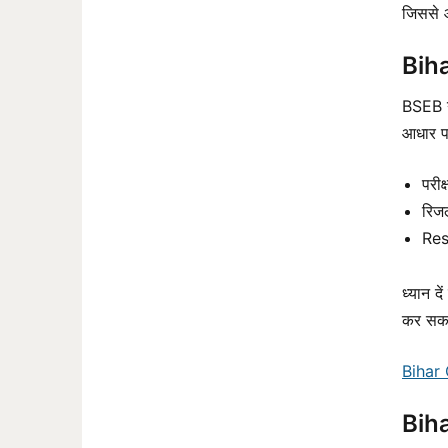
जिससे 
Bih
BSEB न
आधार प
परी
रिज
Res
ध्यान द
कर सकत
Bihar 
Bih