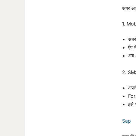
अगर आप
1. Mo
सबस
ऐप म
अब 
2. SM
अपन
For
इसे
Sap