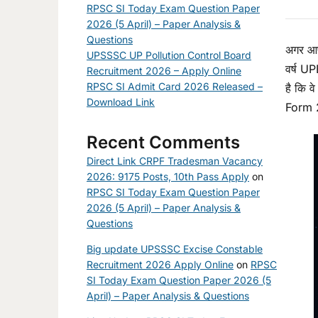
RPSC SI Today Exam Question Paper
2026 (5 April) – Paper Analysis &
Questions
अगर आप 
UPSSSC UP Pollution Control Board
वर्ष UP
Recruitment 2026 – Apply Online
RPSC SI Admit Card 2026 Released –
है कि 
Download Link
Form 20
Recent Comments
Direct Link CRPF Tradesman Vacancy
2026: 9175 Posts, 10th Pass Apply
on
RPSC SI Today Exam Question Paper
2026 (5 April) – Paper Analysis &
Questions
Big update UPSSSC Excise Constable
Recruitment 2026 Apply Online
on
RPSC
SI Today Exam Question Paper 2026 (5
April) – Paper Analysis & Questions