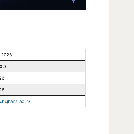
y 2026
2026
026
026
.bujhansi.ac.in/