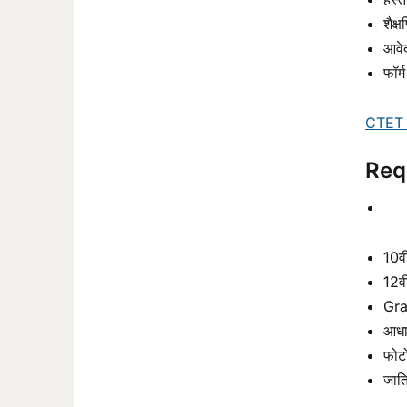
शैक्
आवेद
फॉर्
CTET 
Req
10वी
12वी
Gra
आधार
फोटो
जाति