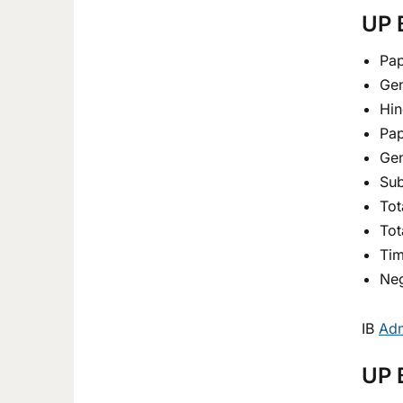
UP 
Pap
Gen
Hin
Pap
Gen
Sub
Tot
Tot
Tim
Neg
IB
Adm
UP 