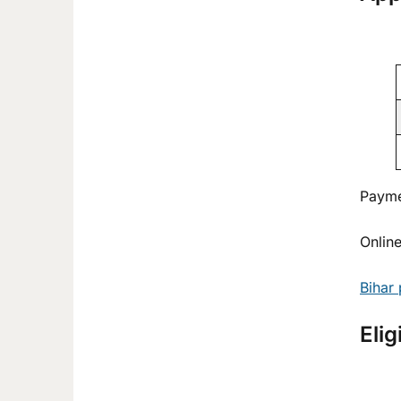
Payme
Onlin
Bihar 
Elig