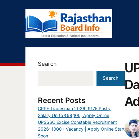
UP
Search
Search
Da
Ad
Recent Posts
CRPF Tradesman 2026: 9175 Posts,
Salary Up to ₹69,100, Apply Online
UPSSSC Excise Constable Recruitment
2026: 1000+ Vacancy | Apply Online Start
Soon