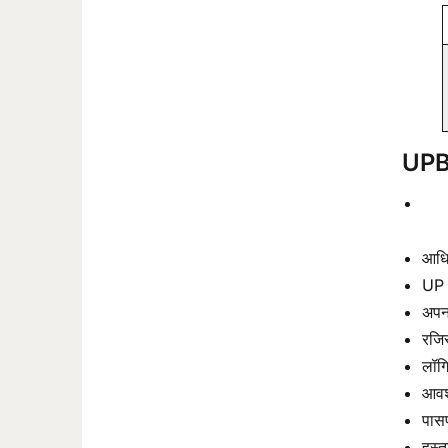
UPB
आधि
UP 
अपन
रजिस
लॉगि
आवश
पासप
हस्ता