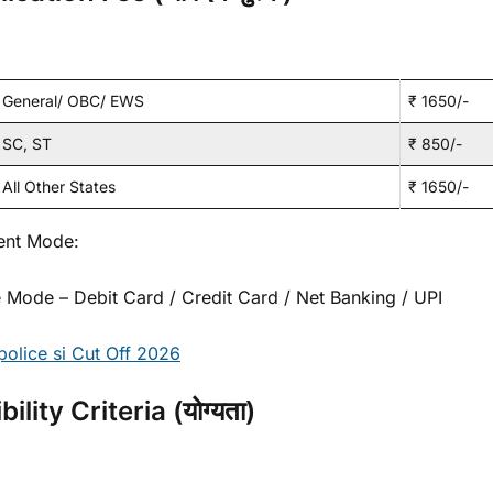
General/ OBC/ EWS
₹ 1650/-
SC, ST
₹ 850/-
All Other States
₹ 1650/-
nt Mode:
e Mode – Debit Card / Credit Card / Net Banking / UPI
police si Cut Off 2026
ibility Criteria (योग्यता)