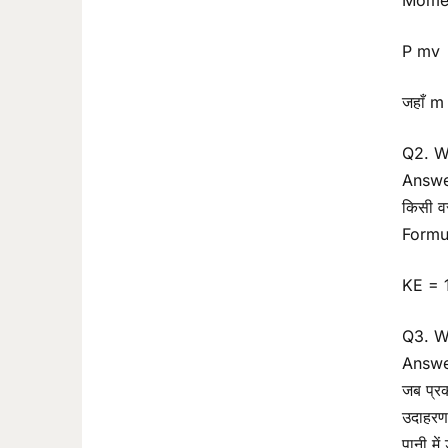
Momen
P mv
जहाँ m
Q2. W
Answe
किसी वस
Formu
KE = 
Q3. Wh
Answe
जब प्रक
उदाहरण
पानी में