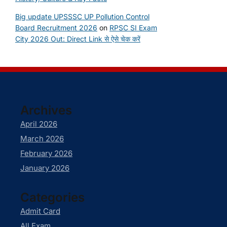
Big update UPSSSC UP Pollution Control
Board Recruitment 2026
on
RPSC SI Exam
City 2026 Out: Direct Link से ऐसे चेक करें
Archives
April 2026
March 2026
February 2026
January 2026
Categories
Admit Card
All Exam