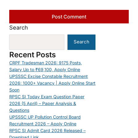
Search
Search
Recent Posts
CRPF Tradesman 2026: 9175 Posts,
Salary Up to ₹69,100, Apply Online
UPSSSC Excise Constable Recruitment
2026: 1000+ Vacancy | Apply Online Start
Soon
RPSC SI Today Exam Question Paper
2026 (5 April) – Paper Analysis &
Questions
UPSSSC UP Pollution Control Board
Recruitment 2026 – Apply Online
RPSC SI Admit Card 2026 Released –
Download Link