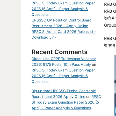
RPSC SI Today Exam Question Paper
RRB Gr
2026 (5 April) – Paper Analysis &
RRB Gro
Questions
रेलवे 
UPSSSC UP Pollution Control Board
Group D
Recruitment 2026 – Apply Online
RPSC SI Admit Card 2026 Released –
Download Link
RRB Gro
के साथ 
Recent Comments
Direct Link CRPF Tradesman Vacancy
2026: 9175 Posts, 10th Pass Apply
on
RPSC SI Today Exam Question Paper
2026 (5 April) – Paper Analysis &
Questions
Big update UPSSSC Excise Constable
Recruitment 2026 Apply Online
on
RPSC
SI Today Exam Question Paper 2026 (5
April) – Paper Analysis & Questions