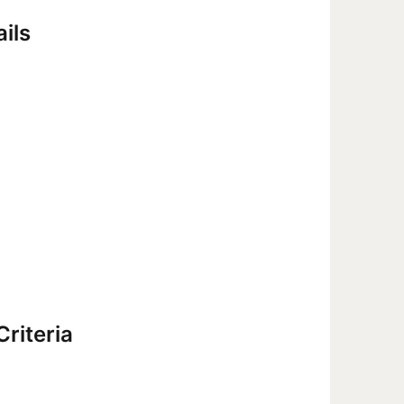
ils
riteria