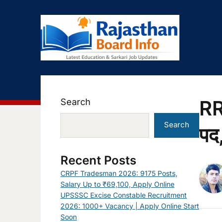
RR
Search
Search
पद,
Recent Posts
CRPF Tradesman 2026: 9175 Posts,
Salary Up to ₹69,100, Apply Online
UPSSSC Excise Constable Recruitment
2026: 1000+ Vacancy | Apply Online Start
Soon