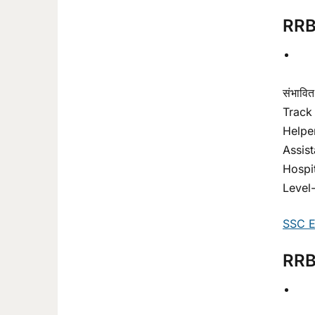
RRB
संभावि
Track
Helper
Assis
Hospit
Level
SSC 
RRB