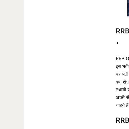
RRB
RRB Gro
इस भर्ती
यह भर्ती
कम शैक्ष
स्थायी
अच्छी स
चाहते है
RRB