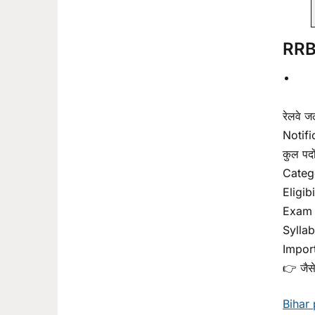
RRB
रेलवे 
Notific
कुल पदो
Categ
Eligibi
Exam 
Sylla
Impor
👉 जैसे
Bihar 