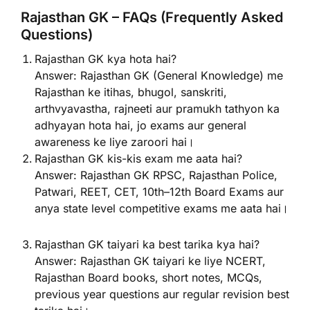
Rajasthan GK – FAQs (Frequently Asked
Questions)
Rajasthan GK kya hota hai?
Answer: Rajasthan GK (General Knowledge) me
Rajasthan ke itihas, bhugol, sanskriti,
arthvyavastha, rajneeti aur pramukh tathyon ka
adhyayan hota hai, jo exams aur general
awareness ke liye zaroori hai।
Rajasthan GK kis-kis exam me aata hai?
Answer: Rajasthan GK RPSC, Rajasthan Police,
Patwari, REET, CET, 10th–12th Board Exams aur
anya state level competitive exams me aata hai।
Rajasthan GK taiyari ka best tarika kya hai?
Answer: Rajasthan GK taiyari ke liye NCERT,
Rajasthan Board books, short notes, MCQs,
previous year questions aur regular revision best