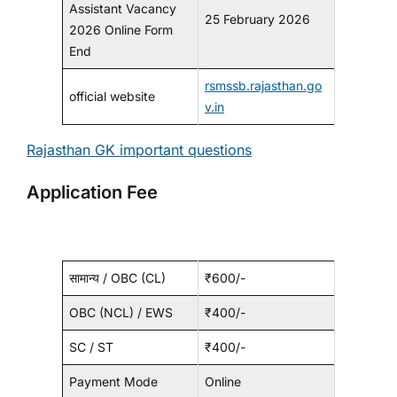
Assistant Vacancy
25 February 2026
2026 Online Form
End
rsmssb.rajasthan.go
official website
v.in
Rajasthan GK important questions
Application Fee
सामान्य / OBC (CL)
₹600/-
OBC (NCL) / EWS
₹400/-
SC / ST
₹400/-
Payment Mode
Online