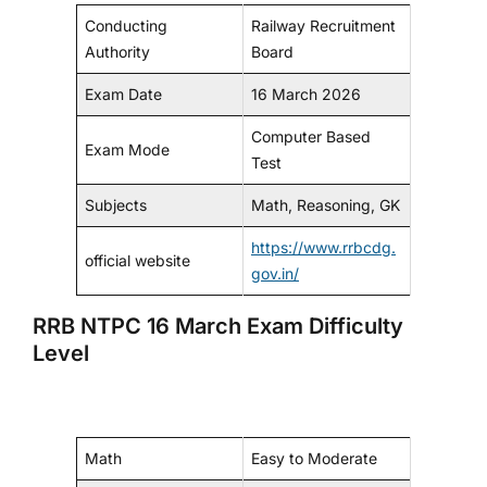
Conducting
Railway Recruitment
Authority
Board
Exam Date
16 March 2026
Computer Based
Exam Mode
Test
Subjects
Math, Reasoning, GK
https://www.rrbcdg.
official website
gov.in/
RRB NTPC 16 March Exam Difficulty
Level
Math
Easy to Moderate