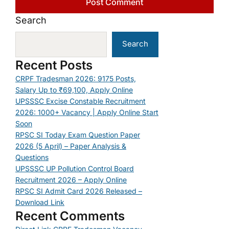
Search
Search
Recent Posts
CRPF Tradesman 2026: 9175 Posts,
Salary Up to ₹69,100, Apply Online
UPSSSC Excise Constable Recruitment
2026: 1000+ Vacancy | Apply Online Start
Soon
RPSC SI Today Exam Question Paper
2026 (5 April) – Paper Analysis &
Questions
UPSSSC UP Pollution Control Board
Recruitment 2026 – Apply Online
RPSC SI Admit Card 2026 Released –
Download Link
Recent Comments