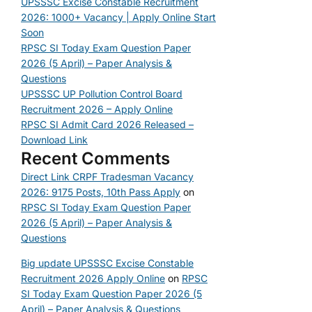
UPSSSC Excise Constable Recruitment
2026: 1000+ Vacancy | Apply Online Start
Soon
RPSC SI Today Exam Question Paper
2026 (5 April) – Paper Analysis &
Questions
UPSSSC UP Pollution Control Board
Recruitment 2026 – Apply Online
RPSC SI Admit Card 2026 Released –
Download Link
Recent Comments
Direct Link CRPF Tradesman Vacancy
2026: 9175 Posts, 10th Pass Apply
on
RPSC SI Today Exam Question Paper
2026 (5 April) – Paper Analysis &
Questions
Big update UPSSSC Excise Constable
Recruitment 2026 Apply Online
on
RPSC
SI Today Exam Question Paper 2026 (5
April) – Paper Analysis & Questions