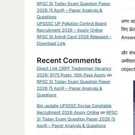
RPSC SI Today Exam Question Paper
2026 (5 April) – Paper Analysis &
Questions
अगर आप
UPSSSC UP Pollution Control Board
लिए Bi
Recruitment 2026 – Apply Online
RPSC SI Admit Card 2026 Released –
Answer 
Download Link
और संभ
Recent Comments
उम्मीद
Direct Link CRPF Tradesman Vacancy
objecti
2026: 9175 Posts, 10th Pass Apply
on
RPSC SI Today Exam Question Paper
2026 (5 April) – Paper Analysis &
Questions
Big update UPSSSC Excise Constable
Recruitment 2026 Apply Online
on
RPSC
SI Today Exam Question Paper 2026 (5
April) – Paper Analysis & Questions