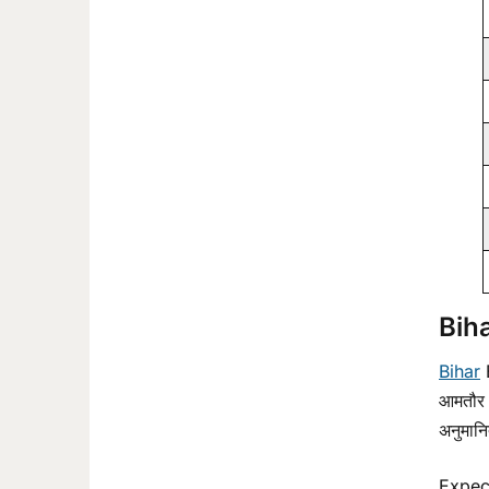
Bih
Bihar
B
आमतौर प
अनुमान
Expect