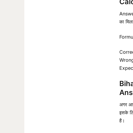
Cal
Answer
का मिल
Formul
Corre
Wrong
Expect
Bih
Ans
अगर आप
इसके ल
है।