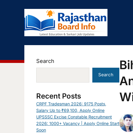
Bi
Search
Search
An
Wi
Recent Posts
CRPF Tradesman 2026: 9175 Posts,
Salary Up to ₹69,100, Apply Online
UPSSSC Excise Constable Recruitment
2026: 1000+ Vacancy | Apply Online Start
Soon