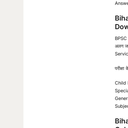
Answe
Bih
Dow
BPSC S
अलग जार
Servic
परीक्षा 
Child D
Special
Genera
Subject
Bih