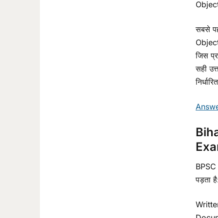
Object
सबसे पह
Object
जिस प्रश
सही उत्
निर्धा
Answe
Bih
Exam
BPSC Sp
पड़ता है
Written
Documen