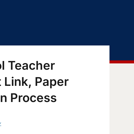
l Teacher
 Link, Paper
on Process
Y