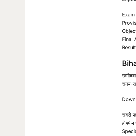
Exam D
Provis
Object
Final A
Result
Bih
उम्मीद
समय-सम
Downl
सबसे प
होमपेज 
Specia