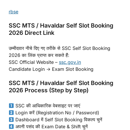
rbse
SSC MTS / Havaldar Self Slot Booking
2026 Direct Link
उम्मीदवार नीचे दिए गए तरीके से SSC Self Slot Booking
2026 का लिंक प्राप्त कर सकते हैं:
SSC Official Website –
ssc.gov.in
Candidate Login → Exam Slot Booking
SSC MTS / Havaldar Self Slot Booking
2026 Process (Step by Step)
SSC की आधिकारिक वेबसाइट पर जाएं
Login करें (Registration No / Password)
Dashboard में Self Slot Booking विकल्प चुनें
अपनी पसंद की Exam Date & Shift चुनें