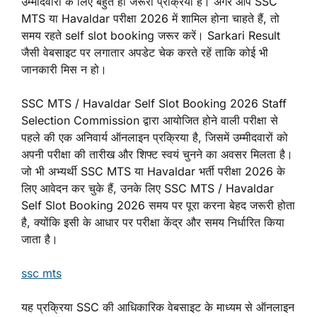
उम्मीदवारों के लिए बहुत ही जरूरी प्रक्रिया है। अगर आप SSC
MTS या Havaldar परीक्षा 2026 में शामिल होना चाहते हैं, तो
समय रहते self slot booking जरूर करें। Sarkari Result
जैसी वेबसाइट पर लगातार अपडेट चेक करते रहें ताकि कोई भी
जानकारी मिस न हो।
SSC MTS / Havaldar Self Slot Booking 2026 Staff
Selection Commission द्वारा आयोजित होने वाली परीक्षा से
पहले की एक अनिवार्य ऑनलाइन प्रक्रिया है, जिसमें उम्मीदवारों को
अपनी परीक्षा की तारीख और शिफ्ट स्वयं चुनने का अवसर मिलता है।
जो भी अभ्यर्थी SSC MTS या Havaldar भर्ती परीक्षा 2026 के
लिए आवेदन कर चुके हैं, उनके लिए SSC MTS / Havaldar
Self Slot Booking 2026 समय पर पूरा करना बेहद जरूरी होता
है, क्योंकि इसी के आधार पर परीक्षा केंद्र और समय निर्धारित किया
जाता है।
ssc mts
यह प्रक्रिया SSC की आधिकारिक वेबसाइट के माध्यम से ऑनलाइन