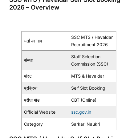
2026 – Overview
SSC MTS / Havaldar
भर्ती का नाम
Recruitment 2026
Staff Selection
संस्था
Commission (SSC)
पोस्ट
MTS & Havaldar
प्रक्रिया
Self Slot Booking
परीक्षा मोड
CBT (Online)
Official Website
ssc.gov.in
Category
Sarkari Naukri