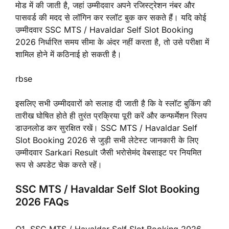
मोड में की जाती है, जहां उम्मीदवार अपने रजिस्ट्रेशन नंबर और
पासवर्ड की मदद से लॉगिन कर स्लॉट बुक कर सकते हैं। यदि कोई
उम्मीदवार SSC MTS / Havaldar Self Slot Booking
2026 निर्धारित समय सीमा के अंदर नहीं करता है, तो उसे परीक्षा में
शामिल होने में कठिनाई हो सकती है।
rbse
इसलिए सभी उम्मीदवारों को सलाह दी जाती है कि वे स्लॉट बुकिंग की
तारीख घोषित होते ही तुरंत प्रक्रिया पूरी करें और कन्फर्मेशन स्लिप
डाउनलोड कर सुरक्षित रखें। SSC MTS / Havaldar Self
Slot Booking 2026 से जुड़ी सभी लेटेस्ट जानकारी के लिए
उम्मीदवार Sarkari Result जैसी भरोसेमंद वेबसाइट पर नियमित
रूप से अपडेट चेक करते रहें।
SSC MTS / Havaldar Self Slot Booking
2026 FAQs