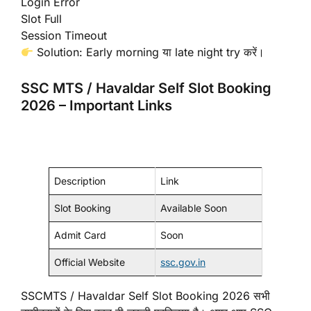
Login Error
Slot Full
Session Timeout
Solution: Early morning या late night try करें।
SSC MTS / Havaldar Self Slot Booking
2026 – Important Links
Description
Link
Slot Booking
Available Soon
Admit Card
Soon
Official Website
ssc.gov.in
SSCMTS / Havaldar Self Slot Booking 2026 सभी