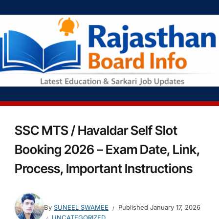
SSC MTS / Havaldar Self Slot
Booking 2026 – Exam Date, Link,
Process, Important Instructions
By
SUNEEL SWAMEE
Published
January 17, 2026
UNCATEGORIZED