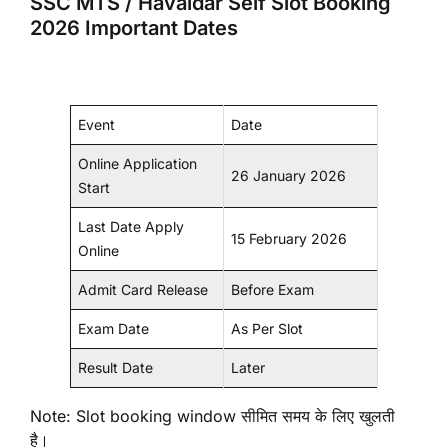
SSC MTS / Havaldar Self Slot Booking
2026 Important Dates
Event
Date
Online Application
26 January 2026
Start
Last Date Apply
15 February 2026
Online
Admit Card Release
Before Exam
Exam Date
As Per Slot
Result Date
Later
Note: Slot booking window सीमित समय के लिए खुलती
है।