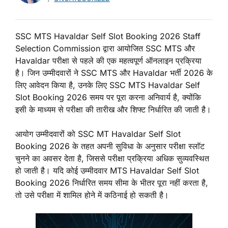
SSC MTS Havaldar Self Slot Booking 2026 Staff
Selection Commission द्वारा आयोजित SSC MTS और
Havaldar परीक्षा से पहले की एक महत्वपूर्ण ऑनलाइन प्रक्रिया
है। जिन उम्मीदवारों ने SSC MTS और Havaldar भर्ती 2026 के
लिए आवेदन किया है, उनके लिए SSC MTS Havaldar Self
Slot Booking 2026 समय पर पूरा करना अनिवार्य है, क्योंकि
इसी के माध्यम से परीक्षा की तारीख और शिफ्ट निर्धारित की जाती है।
आयोग उम्मीदवारों को SSC MT Havaldar Self Slot
Booking 2026 के तहत अपनी सुविधा के अनुसार परीक्षा स्लॉट
चुनने का अवसर देता है, जिससे परीक्षा प्रक्रिया अधिक सुव्यवस्थित
हो जाती है। यदि कोई उम्मीदवार MTS Havaldar Self Slot
Booking 2026 निर्धारित समय सीमा के भीतर पूरा नहीं करता है,
तो उसे परीक्षा में शामिल होने में कठिनाई हो सकती है।