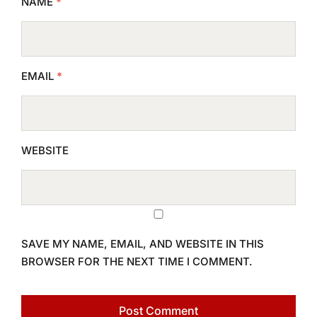
NAME
*
EMAIL
*
WEBSITE
SAVE MY NAME, EMAIL, AND WEBSITE IN THIS
BROWSER FOR THE NEXT TIME I COMMENT.