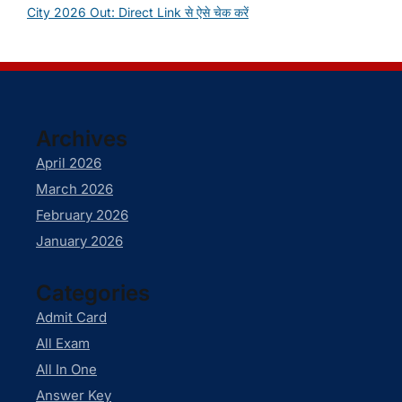
City 2026 Out: Direct Link से ऐसे चेक करें
Archives
April 2026
March 2026
February 2026
January 2026
Categories
Admit Card
All Exam
All In One
Answer Key